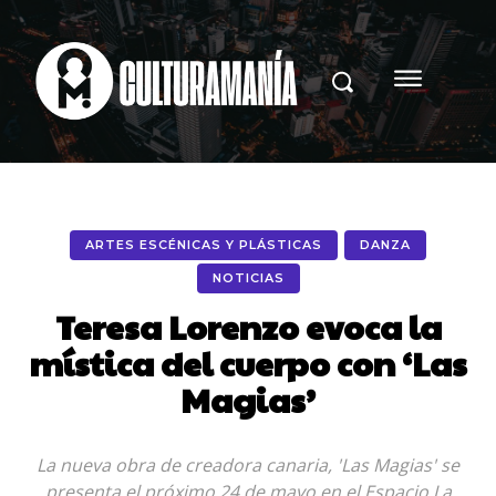
ARTES ESCÉNICAS Y PLÁSTICAS
DANZA
NOTICIAS
Teresa Lorenzo evoca la
mística del cuerpo con ‘Las
Magias’
La nueva obra de creadora canaria, 'Las Magias' se
presenta el próximo 24 de mayo en el Espacio La