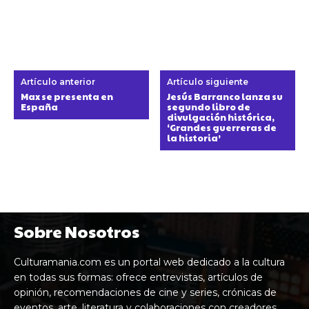
Artículo anterior
Artículo siguiente
Max se presenta en
Jesús Barranco lanza su
España
segundo libro de
divulgación histórica,
‘Grandes guerreras de
la historia’
Sobre Nosotros
Culturamania.com es un portal web dedicado a la cultura
en todas sus formas: ofrece entrevistas, artículos de
opinión, recomendaciones de cine y series, crónicas de
eventos, arte, literatura y colaboraciones con creadores,