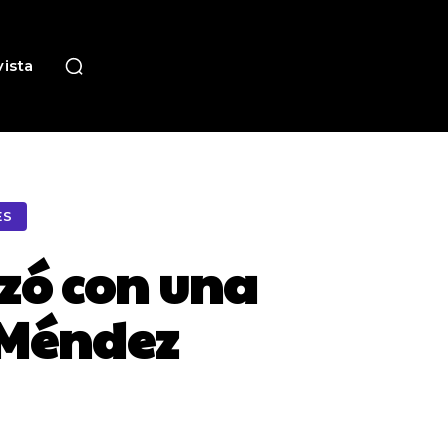
ista
ES
zó con una
 Méndez