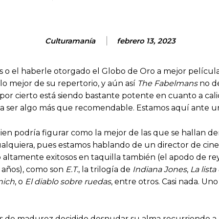
Culturamanía
febrero 13, 2023
s o el haberle otorgado el Globo de Oro a mejor película
lo mejor de su repertorio, y aún así
The Fabelmans
no de
or cierto está siendo bastante potente en cuanto a calida
ulta ser algo más que recomendable. Estamos aquí ante un
ien podría figurar como la mejor de las que se hallan den
alquiera, pues estamos hablando de un director de cine q
o altamente exitosos en taquilla también (el apodo de re
e años), como son
E.T.
, la trilogía de
Indiana Jones
,
La list
ich
, o
El diablo sobre ruedas
, entre otros. Casi nada. Uno
 de madurez decidido desnudar su alma recurriendo a la