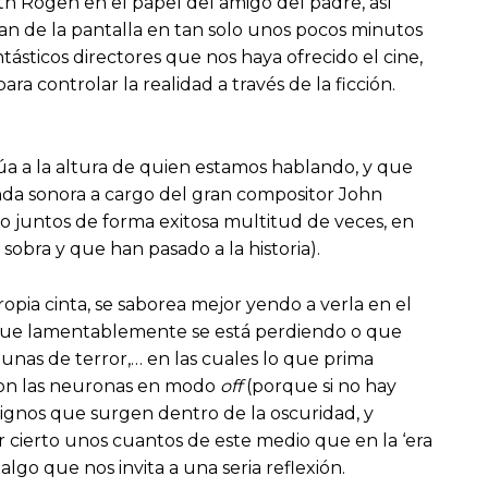
th Rogen en el papel del amigo del padre, así
n de la pantalla en tan solo unos pocos minutos
tásticos directores que nos haya ofrecido el cine,
a controlar la realidad a través de la ficción.
úa a la altura de quien estamos hablando, y que
anda sonora a cargo del gran compositor John
do juntos de forma exitosa multitud de veces, en
obra y que han pasado a la historia).
propia cinta, se saborea mejor yendo a verla en el
a que lamentablemente se está perdiendo o que
lgunas de terror,… en las cuales lo que prima
 con las neuronas en modo
off
(porque si no hay
ignos que surgen dentro de la oscuridad, y
 cierto unos cuantos de este medio que en la ‘era
algo que nos invita a una seria reflexión.