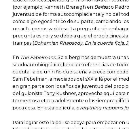
(por ejemplo, Kenneth Branagh en
Belfast
o Pedro
juventud de forma autocomplaciente y no del todo
como algo egocéntrico de su parte, cambiando los
un acto menos vanidoso. La pregunta, sin embargo
pregunta es no, y se debe a que el propio cineasta 
trampas (
Bohemian Rhapsody
,
En la cuerda floja
,
J
En
The Fabelmans
, Spielberg nos demuestra una 
seudoautobiográfico, lleno de referencias de todo t
cuenta, la de un niño que sueña y crece con poder 
Sam Febelman, a mediados del sXX allá por el medi
en gran parte con los años de juventud del propio
del guionista Tony Kushner, aprovecha aquí para no 
tormentosa etapa adolescente o las siempre difícil
poca cosa. En esta película,
everything happens for
Para lograr esto la peli se apoya para empezar en 