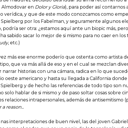
 Almodovar en
Dolor y Gloria
), para poder así contarnos 
 verídica, y que de este modo conozcamos como empezó 
 Spielberg por los Fabelman, y seguramente algunos el
, podría ser otra: ¿estamos aquí ante un biopic más, pe
ha sabido sacar lo mejor de si mismo para no caer en los 
udy
, etc.)
vez más ese enorme poderío que ostenta como artista de
ipo, que va más allá de eso y en el cual se mezclan divers
narrar historias con una cámara, radica en lo que suced
o oeste americano y hasta su llegada a California donde
 Spielberg y de hecho las referencias de todo tipo son n
solo hablar de si mismo y de paso soltar cosas sobre cine,
es relaciones intrapersonales, además de antisemitismo (
 a reason..
.
unas interpretaciones de buen nivel, las del joven Gabr