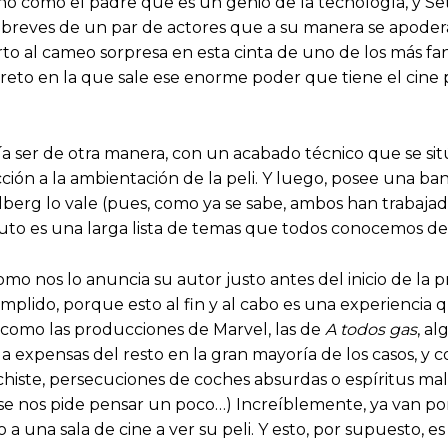
no como el padre que es un genio de la tecnología, y Se
 breves de un par de actores que a su manera se apodera
erto al cameo sorpresa en esta cinta de uno de los más fan
to en la que sale ese enorme poder que tiene el cine par
 ser de otra manera, con un acabado técnico que se sit
ción a la ambientación de la peli. Y luego, posee una b
ielberg lo vale (pues, como ya se sabe, ambos han trabaja
uto es una larga lista de temas que todos conocemos de s
 como nos lo anuncia su autor justo antes del inicio de la 
mplido, porque esto al fin y al cabo es una experienci
 como las producciones de Marvel, las de
A todos gas
, a
 a expensas del resto en la gran mayoría de los casos, y
iste, persecuciones de coches absurdas o espíritus mal
 se nos pide pensar un poco…) Increíblemente, ya van por
a una sala de cine a ver su peli. Y esto, por supuesto, es 