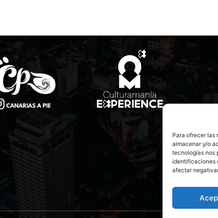
Para ofrecer las
almacenar y/o ac
tecnologías nos 
identificaciones 
afectar negativa
Acep