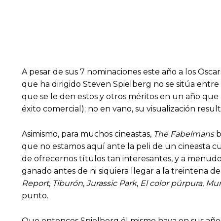
A pesar de sus 7 nominaciones este año a los Oscar
que ha dirigido Steven Spielberg no se sitúa entre 
que se le den estos y otros méritos en un año que p
éxito comercial); no en vano, su visualización res
Asimismo, para muchos cineastas,
The Fabelmans
b
que no estamos aquí ante la peli de un cineasta cu
de ofrecernos títulos tan interesantes, y a menud
ganado antes de ni siquiera llegar a la treintena d
Report
,
Tiburón
,
Jurassic Park
,
El color púrpura
,
Mun
punto.
Que entonces Spielberg él mismo haya en sus años