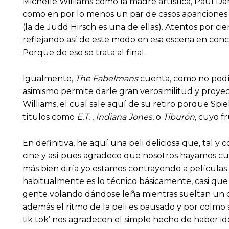
Michelle Williams como la madre artística, Paul Da
como en por lo menos un par de casos apariciones
(la de Judd Hirsch es una de ellas). Atentos por ci
reflejando así de este modo en esa escena en concre
Porque de eso se trata al final.
Igualmente,
The Fabelmans
cuenta, como no podía
asimismo permite darle gran verosimilitud y proyec
Williams, el cual sale aquí de su retiro porque Sp
títulos como
E.T.
,
Indiana Jones
, o
Tiburón,
cuyo fr
En definitiva, he aquí una peli deliciosa que, tal y
cine y así pues agradece que nosotros hayamos cu
más bien diría yo estamos contrayendo a películas
habitualmente es lo técnico básicamente, casi que
gente volando dándose leña mientras sueltan un ch
además el ritmo de la peli es pausado y por colmo
tik tok’ nos agradecen el simple hecho de haber ido 