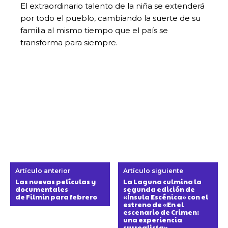
El extraordinario talento de la niña se extenderá
por todo el pueblo, cambiando la suerte de su
familia al mismo tiempo que el país se
transforma para siempre.
Artículo anterior
Artículo siguiente
Las nuevas películas y
La Laguna culmina la
documentales
segunda edición de
de Filmin para febrero
«Ínsula Escénica» con el
estreno de «En el
escenario de Crimen:
una experiencia
surrealista»