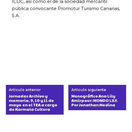
ICDC, así como el de la sociedad mercantil
pública convocante Promotur Turismo Canarias,
S.A.
Artículo anterior
Artículo siguiente
Jornadas Archivo y
Monográfico Ana Lily
memoria, 9, 10 y 11 de
Amirpour: MONDO LILY.
mayo en el TEA a cargo
Por Jonathan Medina
de Karmala Cultura