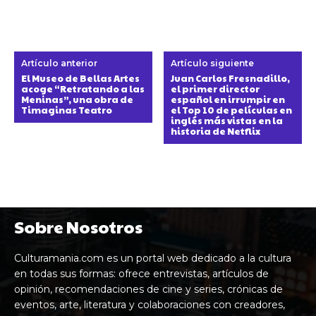
Artículo anterior
Artículo siguiente
El Museo de Bellas Artes
Juan Carlos Fresnadillo,
acoge “Retratando a las
el primer director
Meninas”, una obra de
español en irrumpir en
Timaginas Teatro
el Top 10 de películas en
inglés más vistas en la
historia de Netflix
Sobre Nosotros
Culturamania.com es un portal web dedicado a la cultura
en todas sus formas: ofrece entrevistas, artículos de
opinión, recomendaciones de cine y series, crónicas de
eventos, arte, literatura y colaboraciones con creadores,