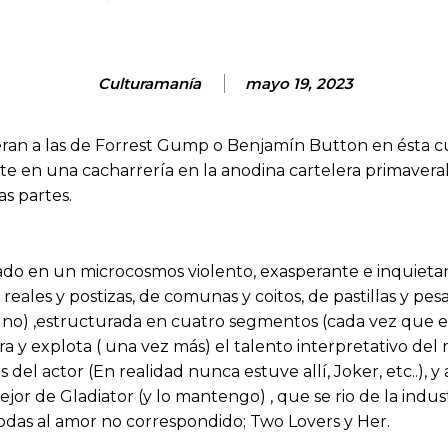
Culturamanía
mayo 19, 2023
ran a las de Forrest Gump o Benjamín Button en ésta cur
te en una cacharrería en la anodina cartelera primavera
as partes.
do en un microcosmos violento, exasperante e inquietant
reales y postizas, de comunas y coitos, de pastillas y pes
o no) ,estructurada en cuatro segmentos (cada vez que e
y explota ( una vez más) el talento interpretativo del
el actor (En realidad nunca estuve allí, Joker, etc..), 
or de Gladiator (y lo mantengo) , que se rio de la indu
odas al amor no correspondido; Two Lovers y Her.