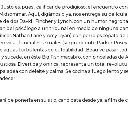
. Justo es, pues , calificar de prodigioso, el encuentro c
 Midsommar. Aquí, digámoslo ya, nos entrega su película
ne de dos David ; Fincher y Lynch, con un humor negro 
ivan del psicólogo a un tribunal en medio de ninguna part
icos Nathan Lane y Amy Ryan) con perro psicópata de dos
n vida , funerales sexuales (sorprendente Parker Posey)
 aguas turbulentas de culpabilidad ..Beau ve pasar toda 
 y sucede, en éste Big Fish macabro, con pinceladas de A
ustiosa. Divertida y onírica, representa un total revolut
 paladea con deleite y calma. Se cocina a fuego lento y s
radecer.
á de ponerla en su sitio, candidata desde ya, a film de c