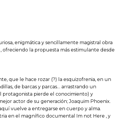
iosa, enigmática y sencillamente magistral obra
l, ofreciendo la propuesta más estimulante desde
e, que le hace rozar (?) la esquizofrenia, en un
adillas, de barcas y parcas… arrastrando un
l protagonista pierde el conocimiento) y
 mejor actor de su generación; Joaquim Phoenix.
y aquí vuelve a entregarse en cuerpo y alma.
stria en el magnífico documental Im not Here , y