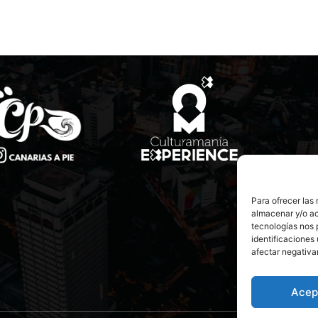
Para ofrecer las
almacenar y/o ac
tecnologías nos 
identificaciones 
afectar negativa
Acep