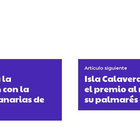
Artículo siguiente
 la
Isla Calaver
 con la
el premio al
anarias de
su palmarés