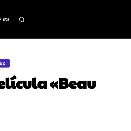
ista
MEZ
elícula «Beau