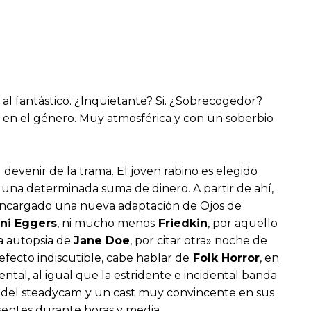
os al fantástico. ¿Inquietante? Si. ¿Sobrecogedor?
 en el género. Muy atmosférica y con un soberbio
devenir de la trama. El joven rabino es elegido
e una determinada suma de dinero. A partir de ahí,
 encargado una nueva adaptación de Ojos de
 ni Eggers
, ni mucho menos
Friedkin
, por aquello
La autopsia de
Jane Doe
, por citar otra» noche de
efecto indiscutible, cabe hablar de
Folk Horror
, en
tal, al igual que la estridente e incidental banda
o del steadycam
y un cast muy convincente en sus
esentes durante horas y media.