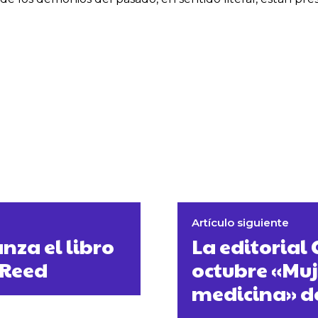
Artículo siguiente
nza el libro
La editorial
 Reed
octubre «Muj
medicina» d