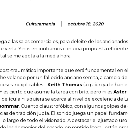
Culturamanía
octubre 18, 2020
lega a las salas comerciales, para deleite de los aficionad
ue verla. Y nos encontramos con una propuesta eficiente
al se me agota a la media hora.
és post-traumático importante que será fundamental en el 
oche velando por un fallecido anciano semita, a cambio d
ucesos inexplicables…
Keith Thomas
(a quien ya le han
 Y es cierto que asume la tarea con brío, pero ni es
Aster
 película ni siquiera se acerca al nivel de excelencia de 
dsommar
. Cuento claustrofóbico, con algunos golpes de 
as de tradición judía. El sonido juega un papel fundamen
 lo largo de todo el visionado. A destacar el ajustado us
de los demonios del pasado, en sentido literal, están pr