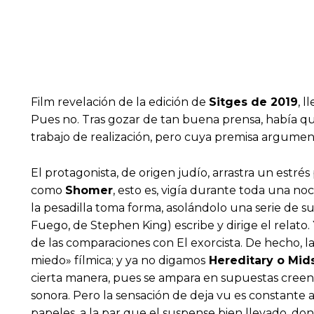
Film revelación de la edición de
Sitges de 2019
, l
Pues no. Tras gozar de tan buena prensa, había q
trabajo de realización, pero cuya premisa argument
El protagonista, de origen judío, arrastra un estr
como
Shomer
, esto es, vigía durante toda una n
la pesadilla toma forma, asolándolo una serie de s
Fuego, de Stephen King) escribe y dirige el relato.
de las comparaciones con El exorcista. De hecho, la
miedo» fílmica; y ya no digamos
Hereditary o Mi
cierta manera, pues se ampara en supuestas creenci
sonora. Pero la sensación de deja vu es constante a
papeles, a la par que el suspense bien llevado, don