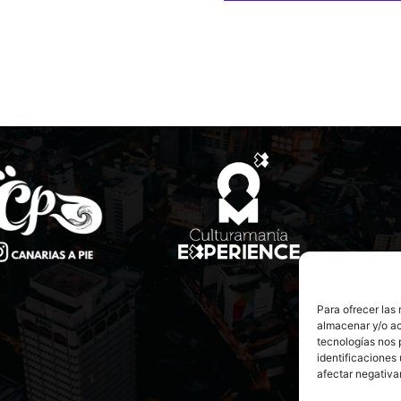
Para ofrecer las
almacenar y/o ac
tecnologías nos 
identificaciones 
afectar negativa