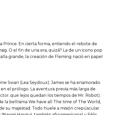
a Prince. En cierta forma, entiendo el rebote de
aig. O el fin de una era, quizá? La de un icono pop
lla grande, la creación de Fleming nació en papel
eleine Swan (Lea Seydoux). James se ha enamorado.
 en el prólogo. La aventura previa más larga de
actor..que lejos quedan los tiempos de Mr. Robot).
 de la bellísima We have all The time of The World,
de su majestad. Todo huele a misión crepúscular.
Naomi Harris,si, también afroamericana) y Félix