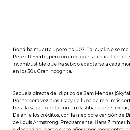
Bond ha muerto… pero no 007. Tal cual. No se me asu
Pérez Reverte, pero no creo que sea para tanto, sen
incombustible que ha sabido adaptarse a cada mome
en los 50). Gran incógnita.
Secuela directa del díptico de Sam Mendes (Skyfal
Por tercera vez, tras Tracy (la luna de miel más c
toda la saga, cuenta con un flashback preeliminar,
De ahí a los créditos, con la mediocre canción de B
de Louis Armstrong. Precisamente, Hans Zimmer hom
A despedida ..pasan cinco años y nos reencontrarn