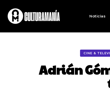
Noticias
CINE & TELEV
Adrián Góme