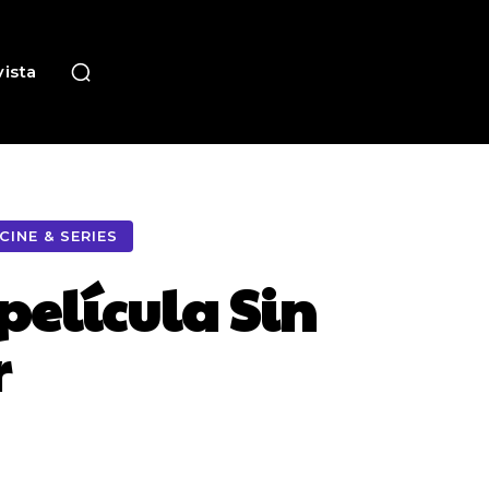
ista
CINE & SERIES
película Sin
r