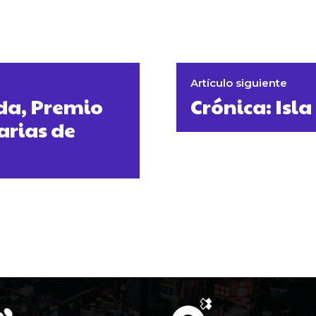
Artículo siguiente
da, Premio
Crónica: Isla
arias de