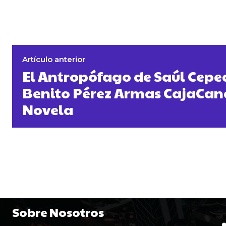
Artículo anterior
El Antropófago de Saúl Cepe
Benito Pérez Armas CajaCan
Novela
Sobre Nosotros