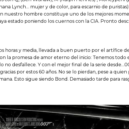
ana Lynch… mujer y de color, para escarnio de puristas)
con nuestro hombre constituye uno de los mejores momen
haya estado poniendo los cuernos con la CIA. Pronto des
dos horas y media, llevada a buen puerto por el artífice
a con la promesa de amor eterno del inicio: Tenemos tod
 no desfallece. Y con el mejor final de la serie desde…00
, gracias por estos 60 años. No se lo pierdan, pese a qui
emana. Esto sigue siendo Bond. Demasiado tarde para rasg