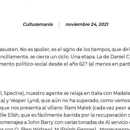
Culturamanía
noviembre 24, 2021
sten. No es spoiler, es el signo de los tiempos, que dirí
cillamente, se cierra un ciclo. Una etapa. La de Daniel Cr
nto político-social desde el año 62? (al menos en panta
l, Spectre), nuestro agente se relaja en Italia con Mad
orta) y Vesper Lynd, que aún no ha superado, como vemos
 que nos presenta al villano: Rami Malek (cada vez peor 
illie Elish, que es fácilmente barrida por la recuperación
enajea a John Barry con varias tonadas de Al servicio 
os con Q, (Ben Wishaw), M (Ralph Fiennes) , Moneypenny (