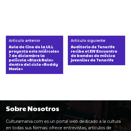
Artículo anterior
Artículo siguiente
Aula de Cine de la ULL
Auditorio de Tenerife
proyecta este miércoles
recibe el XIV Encuentro
7 de diciembre la
de bandas de música
película «Black Rain»
juveniles de Tenerife
dentro del ciclo «Buddy
Movie»
Sobre Nosotros
Culturamania.com es un portal web dedicado a la cultura
en todas sus formas: ofrece entrevistas, artículos de