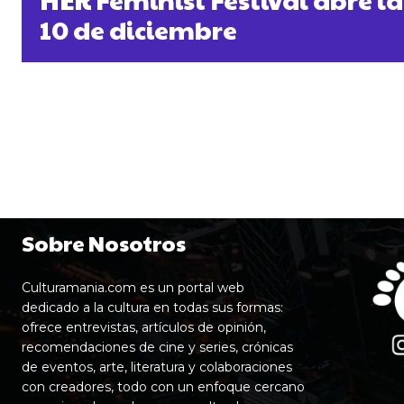
10 de diciembre
Sobre Nosotros
Culturamania.com es un portal web
dedicado a la cultura en todas sus formas:
ofrece entrevistas, artículos de opinión,
recomendaciones de cine y series, crónicas
de eventos, arte, literatura y colaboraciones
con creadores, todo con un enfoque cercano