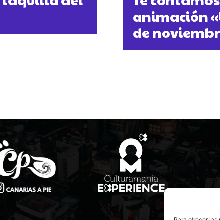
animación «U
de noviembre
Para ofrecer las