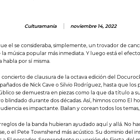
Culturamanía
noviembre 14, 2022
que el se consideraba, simplemente, un trovador de canci
e la música popular más inmediata. Y luego está el efecto
 habla por sí misma.
l concierto de clausura de la octava edición del Docuroc
mpañados de Nick Cave o Silvio Rodríguez, hasta que los 
blico se demuestra en piezas como la que da título a su 
ro blindado durante dos décadas. Así, himnos como El 
diencia es impactante. Bailan y corean todos los temas, t
reglos de la banda hubieran ayudado aquí y allá. No hace
tase, o el Pete Townshend más acústico. Su dominio del i
a El pescador. Sorprendente su versión de Fiesta, del m