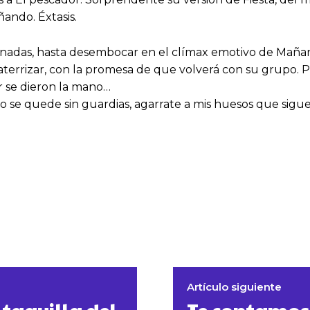
ando. Éxtasis.
tonadas, hasta desembocar en el clímax emotivo de Mañani
aterrizar, con la promesa de que volverá con su grupo. P
vir se dieron la mano…
do se quede sin guardias, agarrate a mis huesos que sigu
Artículo siguiente
 taquilla del
Te contamos 