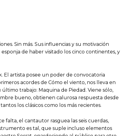
ones. Sin más. Sus influencias y su motivación
 esponja de haber visitado los cinco continentes, y
k. El artista posee un poder de convocatoria
primeros acordes de Cómo el viento, nos lleva en
último trabajo: Maquina de Piedad. Viene sólo,
hombre bueno, obtienen calurosa respuesta desde
antos los clásicos como los más recientes.
 falta, el cantautor rasguea las seis cuerdas,
nstrumento es tal, que suple incluso elementos
aestro Serrat, enardeciendo al público para otro