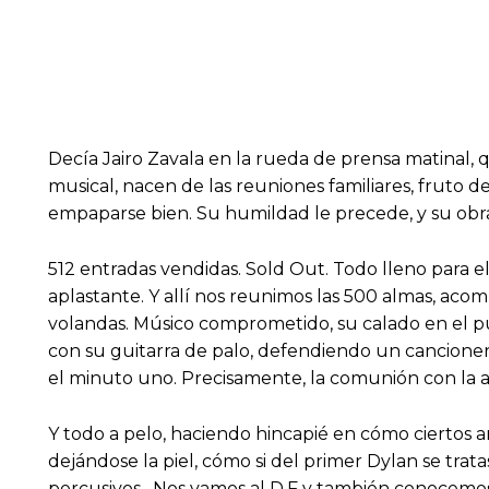
Decía Jairo Zavala en la rueda de prensa matinal, 
musical, nacen de las reuniones familiares, fruto d
empaparse bien. Su humildad le precede, y su obra
512 entradas vendidas. Sold Out. Todo lleno para e
aplastante. Y allí nos reunimos las 500 almas, aco
volandas. Músico comprometido, su calado en el pú
con su guitarra de palo, defendiendo un cancione
el minuto uno. Precisamente, la comunión con la au
Y todo a pelo, haciendo hincapié en cómo ciertos ar
dejándose la piel, cómo si del primer Dylan se tra
percusivos . Nos vamos al D.F y también conocemos 