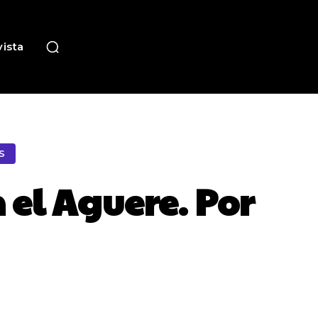
ista
S
 el Aguere. Por