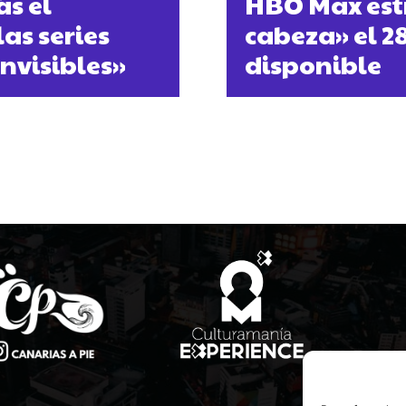
s el
HBO Max estr
as series
cabeza» el 28
nvisibles»
disponible