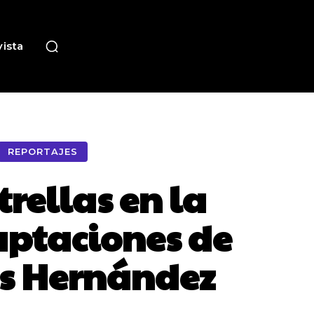
ista
REPORTAJES
trellas en la
daptaciones de
sús Hernández