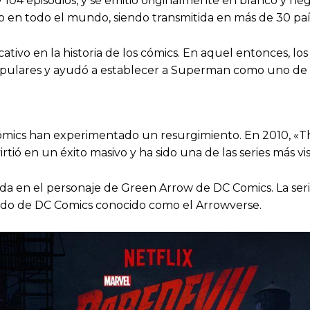
04 episodios, y se emitió originalmente en blanco y negr
o en todo el mundo, siendo transmitida en más de 30 paí
ficativo en la historia de los cómics. En aquel entonces
s populares y ayudó a establecer a Superman como uno de 
en cómics han experimentado un resurgimiento. En 2010, 
tió en un éxito masivo y ha sido una de las series más vis
a en el personaje de Green Arrow de DC Comics. La serie
tido de DC Comics conocido como el Arrowverse.