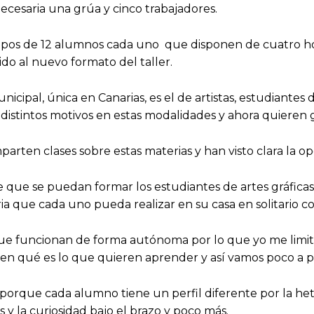
necesaria una grúa y cinco trabajadores.
upos de 12 alumnos cada uno que disponen de cuatro hor
o al nuevo formato del taller.
cipal, única en Canarias, es el de artistas, estudiantes 
istintos motivos en estas modalidades y ahora quieren 
en clases sobre estas materias y han visto clara la op
 que se puedan formar los estudiantes de artes gráficas
ia que cada uno pueda realizar en su casa en solitario c
funcionan de forma autónoma por lo que yo me limito
cen qué es lo que quieren aprender y así vamos poco a
orque cada alumno tiene un perfil diferente por la he
s y la curiosidad bajo el brazo y poco más.