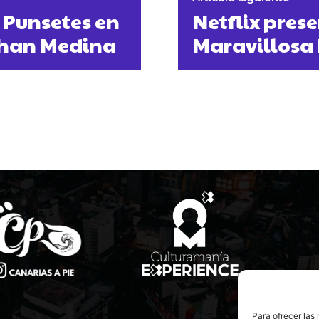
 Punsetes en
Netflix prese
athan Medina
Maravillosa 
Para ofrecer las