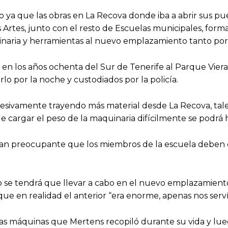
ado ya que las obras en La Recova donde iba a abrir sus p
 Artes, junto con el resto de Escuelas municipales, form
uinaria y herramientas al nuevo emplazamiento tanto p
n los años ochenta del Sur de Tenerife al Parque Viera
lo por la noche y custodiados por la policía.
sivamente trayendo más material desde La Recova, tales
de cargar el peso de la maquinaria difícilmente se podr
tan preocupante que los miembros de la escuela deben 
se tendrá que llevar a cabo en el nuevo emplazamiento 
que en realidad el anterior “era enorme, apenas nos serv
s máquinas que Mertens recopiló durante su vida y lue