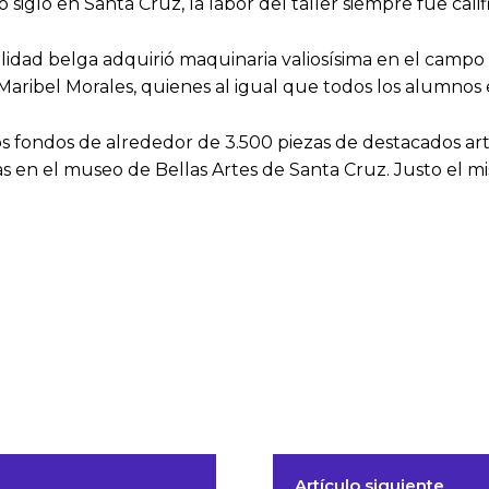
glo en Santa Cruz, la labor del taller siempre fue cali
idad belga adquirió maquinaria valiosísima en el campo de
ribel Morales, quienes al igual que todos los alumnos 
s fondos de alrededor de 3.500 piezas de destacados ar
das en el museo de Bellas Artes de Santa Cruz. Justo el m
Artículo siguiente