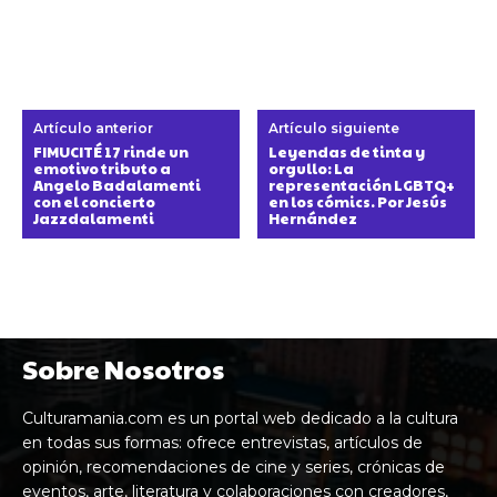
Artículo anterior
Artículo siguiente
FIMUCITÉ 17 rinde un
Leyendas de tinta y
emotivo tributo a
orgullo: La
Angelo Badalamenti
representación LGBTQ+
con el concierto
en los cómics. Por Jesús
Jazzdalamenti
Hernández
Sobre Nosotros
Culturamania.com es un portal web dedicado a la cultura
en todas sus formas: ofrece entrevistas, artículos de
opinión, recomendaciones de cine y series, crónicas de
eventos, arte, literatura y colaboraciones con creadores,