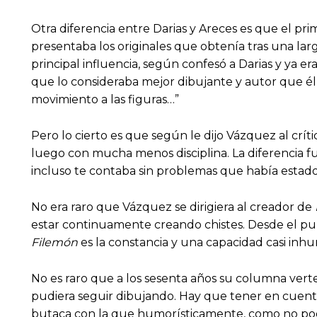
Otra diferencia entre Darias y Areces es que el p
presentaba los originales que obtenía tras una larg
principal influencia, según confesó a Darias y ya e
que lo consideraba mejor dibujante y autor que él
movimiento a las figuras…”
Pero lo cierto es que según le dijo Vázquez al cr
luego con mucha menos disciplina. La diferencia
incluso te contaba sin problemas que había estado 
No era raro que Vázquez se dirigiera al creador de
estar continuamente creando chistes. Desde el punto
Filemón
es la constancia y una capacidad casi inh
No es raro que a los sesenta años su columna vert
pudiera seguir dibujando. Hay que tener en cuenta
butaca con la que humorísticamente, como no podí