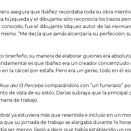
rimero asegura que Ibáñez recordaba toda su obra mientr
a búsqueda y el dibujante sólo reconocía los trazos pero
ra conocido, fue el dibujante Váquez autor de las
Hermana
 mismo. “Me decía que jamás alcanzaría su perfección, su
ítico tinerfeño, su manera de elaborar guiones era abs
 fundamental es que Ibáñez era un creador concienzud
en la cárcel por estafa. Pero era un genio, todo en él er
Rue del 13 Percebe
comparándolo con “un funerario” por 
 de vista de su estilo, Darías subraya que la principal 
umana de trabajo.
ebral ya estuviera más que resentida e incluso en un m
 que su jornada de trabajo se alargaba durante 14 hora
a ser menos, llegó a decir que había establecido un r