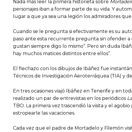
Nada más leer la primera historieta sobre
Mortadel
personajes iban a formar parte de su vida. Y autom
lugar a que ya sea una legión los admiradores que 
Cuando se le pregunta si efectivamente es su autor 
paso ante esta recurrente pregunta sin ofender a 
gustan siempre digo lo mismo”. Pero sin duda Ibá
hay muchos matices distintos entre ellos”.
El flechazo con los dibujos de Ibáñez fue instantá
Técnicos de Investigación Aeroterráquea (TIA) y de 
En tres ocasiones viajó Ibáñez en Tenerife y en to
realizado un par de entrevistas en los periódicos
La
TBO. La primera vez trascendió la visita y el agob
estropearle las vacaciones.
Cada vez que el padre de Mortadelo y Filemón visi