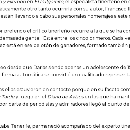
o y Filemón
en
El Pulgarcito,
el especialista tinerfeño en
áticamente otro tanto ocurriría con su autor, Francisco 
están llevando a cabo sus personales homenajes a este cr
preferido el crítico tinerfeño recurre a la que se ha conv
demasiada gente: “Está entre los cinco primeros. Cada 
ñez está en ese pelotón de ganadores, formado también 
neo desde que Darias siendo apenas un adolescente de 15
forma automática se convirtió en cualificado representan
das ellas estuvieron en contacto porque en su faceta com
 Tarde
y luego en el
Diario de Avisos
en los que ha mant
io por parte de periodistas y admiradores llegó al punto
taba Tenerife, permaneció acompañado del experto tiner