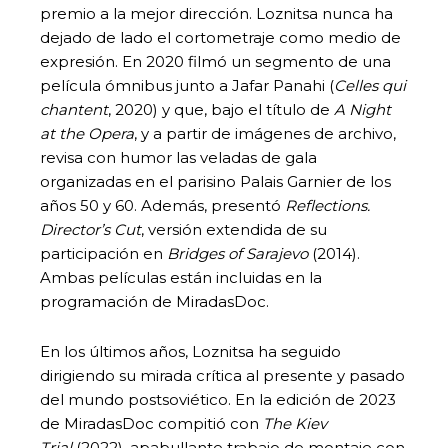
premio a la mejor dirección. Loznitsa nunca ha
dejado de lado el cortometraje como medio de
expresión. En 2020 filmó un segmento de una
película ómnibus junto a Jafar Panahi (
Celles qui
chantent
, 2020) y que, bajo el título de
A Night
at the Opera
, y a partir de imágenes de archivo,
revisa con humor las veladas de gala
organizadas en el parisino Palais Garnier de los
años 50 y 60. Además, presentó
Reflections.
Director’s Cut
, versión extendida de su
participación en
Bridges of Sarajevo
(2014).
Ambas películas están incluidas en la
programación de MiradasDoc.
En los últimos años, Loznitsa ha seguido
dirigiendo su mirada crítica al presente y pasado
del mundo postsoviético. En la edición de 2023
de MiradasDoc compitió con
The Kiev
Trial
(2022), apabullante trabajo de montaje con