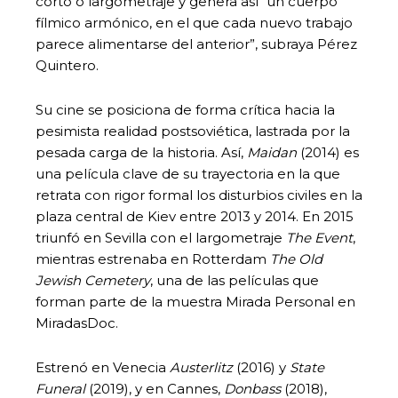
corto o largometraje y genera así “un cuerpo
fílmico armónico, en el que cada nuevo trabajo
parece alimentarse del anterior”, subraya Pérez
Quintero.
Su cine se posiciona de forma crítica hacia la
pesimista realidad postsoviética, lastrada por la
pesada carga de la historia. Así,
Maidan
(2014) es
una película clave de su trayectoria en la que
retrata con rigor formal los disturbios civiles en la
plaza central de Kiev entre 2013 y 2014. En 2015
triunfó en Sevilla con el largometraje
The Event
,
mientras estrenaba en Rotterdam
The Old
Jewish Cemetery
, una de las películas que
forman parte de la muestra Mirada Personal en
MiradasDoc.
Estrenó en Venecia
Austerlitz
(2016) y
State
Funeral
(2019), y en Cannes,
Donbass
(2018),