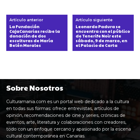
Artículo anterior
Artículo siguiente
La Fundación
Leonardo Padura se
CajaCanarias recibe la
encuentra con el público
donación de dos
de Tenerife Noir este
esculturas de María
sábado, 9 de marzo, en
Belén Morales
el Palacio de Carta
Sobre Nosotros
Culturamania.com es un portal web dedicado a la cultura
en todas sus formas: ofrece entrevistas, artículos de
opinión, recomendaciones de cine y series, crónicas de
eventos, arte, literatura y colaboraciones con creadores,
todo con un enfoque cercano y apasionado por la escena
cultural contemporánea en Canarias.