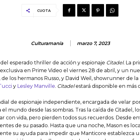
CUOTA
Culturamanía
marzo 7, 2023
del esperado thriller de acción y espionaje
Citadel.
La pri
exclusiva en Prime Video el viernes 28 de abril, y un nue
de los hermanos Russo, y David Weil, showrunner de la 
Tucci
y
Lesley Manville
.
Citadel
estará disponible en más d
ndial de espionaje independiente, encargada de velar por
el mundo desde las sombras. Tras la caída de Citadel, l
par con vida, pero pierden todos sus recuerdos. Desde 
cientes de su pasado. Hasta que una noche, Mason es loca
mente su ayuda para impedir que Manticore establezca 