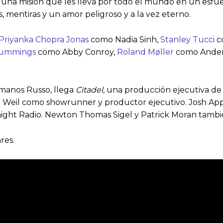
 una misión que les lleva por todo el mundo en un esfue
, mentiras y un amor peligroso y a la vez eterno.
Priyanka Chopra Jonas
como Nadia Sinh,
Stanley Tucci
c
Cummings
como Abby Conroy,
Roland Møller
como Anders 
manos Russo, llega
Citadel
, una producción ejecutiva de
 Weil como showrunner y productor ejecutivo. Josh Ap
ight Radio. Newton Thomas Sigel y Patrick Moran tambi
res.