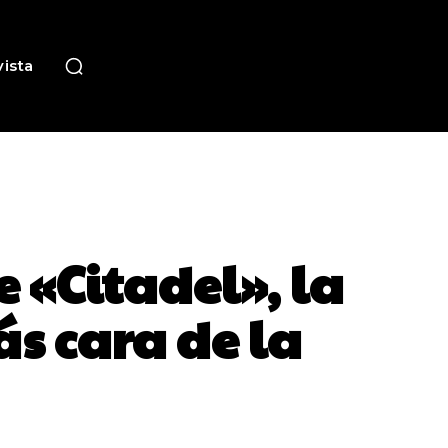
ista
e «Citadel», la
ás cara de la