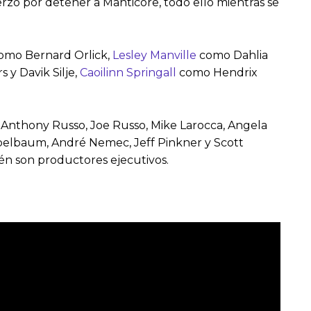
rzo por detener a Manticore, todo ello mientras se
omo Bernard Orlick,
Lesley Manville
como Dahlia
y Davik Silje,
Caoilinn Springall
como Hendrix
 Anthony Russo, Joe Russo, Mike Larocca, Angela
pelbaum, André Nemec, Jeff Pinkner y Scott
én son productores ejecutivos.