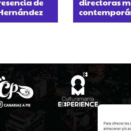
presencia de
directoras m
s Hernández
contemporá
Para ofrecer las
almacenar y/o ac