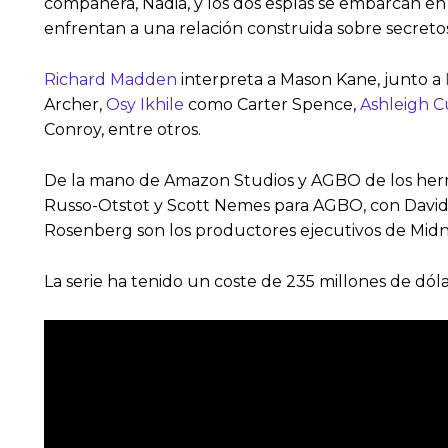
compañera, Nadia, y los dos espías se embarcan en
enfrentan a una relación construida sobre secretos
Richard Madden
interpreta a Mason Kane, junto a
Archer,
Osy Ikhile
como Carter Spence,
Ashleigh 
Conroy, entre otros.
De la mano de Amazon Studios y AGBO de los her
Russo-Otstot y Scott Nemes para AGBO, con David
Rosenberg son los productores ejecutivos de Midn
La serie ha tenido un coste de 235 millones de dóla