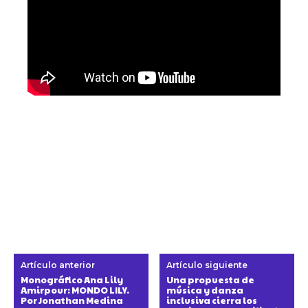
Artículo anterior
Artículo siguiente
Monográfico Ana Lily
Una propuesta de
Amirpour: MONDO LILY.
música y danza
Por Jonathan Medina
inclusiva cierra los