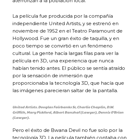
aterrorizan a la población local.
La película fue producida por la compañía
independiente United Artists, y se estrenó en
noviembre de 1952 en el Teatro Paramount de
Hollywood. Fue un gran éxito de taquilla, y en
poco tiempo se convirtió en un fenómeno
cultural. La gente hacía largas filas para ver la
película en 3D, una experiencia que nunca
habían tenido antes. El público se sentía atraído
por la sensación de inmersión que
proporcionaba la tecnología 3D, que hacía que
las imágenes parecieran saltar de la pantalla.
United Artists. Douglas Fairbanks Sr, Charlie Chaplin, D.W.
Griffith, Mary Pickford, Albert Banzhaf (Lawyer), Dennis 0’Brien
(Lawyer).
Pero el éxito de Bwana Devil no fue solo por la
tecnología 3D. La película también contaba con