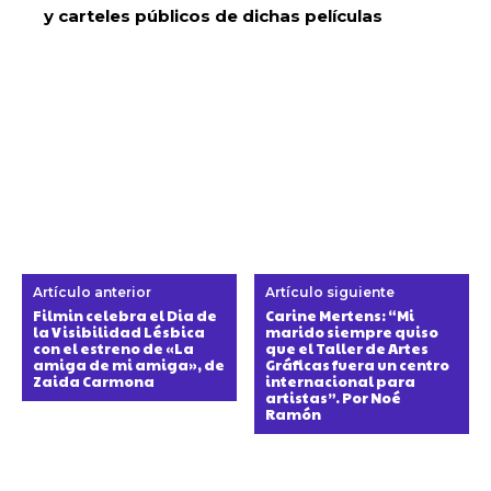
y carteles públicos de dichas películas
Artículo anterior
Artículo siguiente
Filmin celebra el Dia de
Carine Mertens: “Mi
la Visibilidad Lésbica
marido siempre quiso
con el estreno de «La
que el Taller de Artes
amiga de mi amiga», de
Gráficas fuera un centro
Zaida Carmona
internacional para
artistas”. Por Noé
Ramón