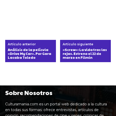
Artículo anterior
Artículo siguiente
Análisis de la película
«Screw»: La vida tras las
«Drive My Car». Por Gara
rejas. Estreno el 22 de
Lacaba Toledo
marzo en Filmin
Sobre Nosotros
Culturamania.com es un portal web dedicado a la cultura
en todas sus formas: ofrece entrevistas, artículos de
opinión, recomendaciones de cine y series, crónicas de