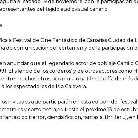
 Laguna el sábado 19 de noviembre, con la participación 
epresentantes del tejido audiovisual canario.
a
ca a Festival de Cine Fantástico de Canarias Ciudad de L
a de comunicación del certamen y de la participación de
e en anunciar que el legendario actor de doblaje Camilo Ga
91 ‘El silencio de los corderos’ y de otros actores com
tre muchos otros, acumula una filmografía de más de 2.
 a los espectadores de Isla Calavera.
 invitados que participarán en esta edición del festiva
metrajes y cortometrajes. Hasta el próximo 13 de octubr
ntástico (terror, ciencia ficción, fantasía, thriller…), e