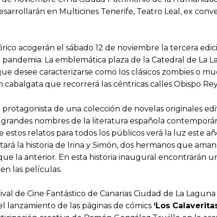
desarrollarán en Multicines Tenerife, Teatro Leal, ex co
stórico acogerán el sábado 12 de noviembre la tercera ed
r la pandemia. La emblemática plaza de la Catedral de La
ue desee caracterizarse como los clásicos zombies o muer
gran cabalgata que recorrerá las céntricas calles Obispo 
protagonista de una colección de novelas originales edita
s grandes nombres de la literatura española contemporá
estos relatos para todos los públicos verá la luz este año 
tará la historia de Irina y Simón, dos hermanos que aman e
ue la anterior. En esta historia inaugural encontrarán 
en las películas.
ival de Cine Fantástico de Canarias Ciudad de La Laguna 
el lanzamiento de las páginas de cómics
‘Los Calaveritas