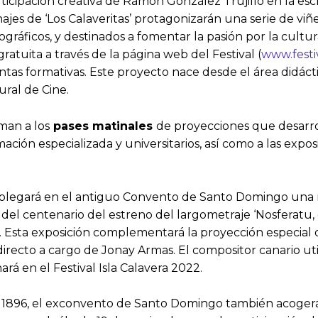
icipación creativa de Ramón González Trujillo en la escr
jes de ‘Los Calaveritas’ protagonizarán una serie de viñe
gráficos, y destinados a fomentar la pasión por la cultu
atuita a través de la página web del Festival (
www.festi
tas formativas. Este proyecto nace desde el área didáctic
ural de Cine.
man a los
pases matinales
de proyecciones que desarroll
ación especializada y universitarios, así como a las expo
 desplegará en el antiguo Convento de Santo Domingo una m
o del centenario del estreno del largometraje ‘Nosferatu
. Esta exposición complementará la proyección especial 
irecto a cargo de Jonay Armas. El compositor canario uti
rá en el Festival Isla Calavera 2022.
o 1896, el exconvento de Santo Domingo también acoger