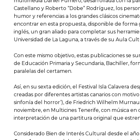
multimedia Daniel Fumero, desarrollada con la part
Castellano y Roberto “Dobe” Rodríguez, los persona
humor y referencias a los grandes clásicos cinemato
encontrar en esta propuesta, disponible de forma gr
inglés, un gran aliado para completar sus herramien
Universidad de La Laguna, a través de su Aula Cult
Con este mismo objetivo, estas publicaciones se su
de Educación Primaria y Secundaria, Bachiller, form
paralelas del certamen.
Así, en su sexta edición, el Festival Isla Calavera
creadas por diferentes artistas canarios con motiv
sinfonía del horror’), de Friedrich Wilhelm Murnau
noviembre, en Multicines Tenerife, con música en d
interpretación de una partitura original que estrena
Considerado Bien de Interés Cultural desde el añ