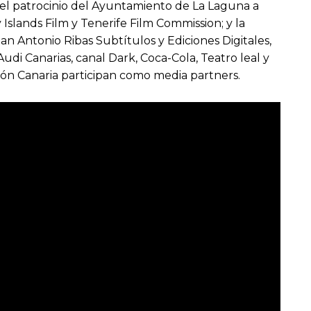
n el patrocinio del Ayuntamiento de La Laguna a
 Islands Film y Tenerife Film Commission; y la
n Antonio Ribas Subtítulos y Ediciones Digitales,
i Canarias, canal Dark, Coca-Cola, Teatro leal y
sión Canaria participan como media partners.