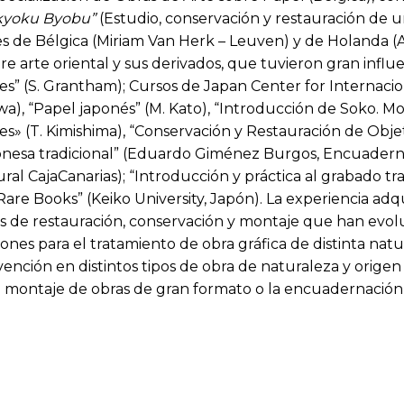
kkyoku Byobu”
(Estudio, conservación y restauración de 
leres de Bélgica (Miriam Van Herk – Leuven) y de Holand
 arte oriental y sus derivados, que tuvieron gran influen
” (S. Grantham); Cursos de Japan Center for Internacion
a), “Papel japonés” (M. Kato), “Introducción de Soko. Mon
» (T. Kimishima), “Conservación y Restauración de Objet
onesa tradicional” (Eduardo Giménez Burgos, Encuadern
al CajaCanarias); “Introducción y práctica al grabado tra
re Books” (Keiko University, Japón). La experiencia adqu
ales de restauración, conservación y montaje que han evo
nes para el tratamiento de obra gráfica de distinta natu
vención en distintos tipos de obra de naturaleza y origen 
 montaje de obras de gran formato o la encuadernación o