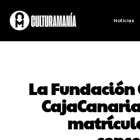
Noticias
La Fundación C
CajaCanarias
matrícula