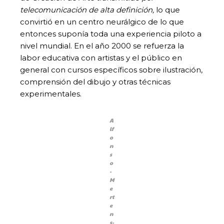
telecomunicación de alta definición,
lo que
convirtió en un centro neurálgico de lo que
entonces suponía toda una experiencia piloto a
nivel mundial. En el año 2000 se refuerza la
labor educativa con artistas y el público en
general con cursos específicos sobre ilustración,
comprensión del dibujo y otras técnicas
experimentales.
A
lf
o
n
s
o
-
M
e
rt
e
n
s-