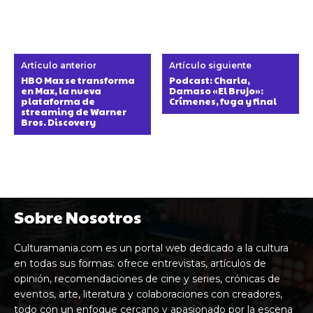
Artículo anterior
Artículo siguiente
HBO Max se transforma
Podcast: Charla,
en Max, la nueva
Damaso «El Brujo»:
plataforma de
Crímenes, fuga y final
streaming de Warner
Bros. Discovery
Sobre Nosotros
Culturamania.com es un portal web dedicado a la cultura
en todas sus formas: ofrece entrevistas, artículos de
opinión, recomendaciones de cine y series, crónicas de
eventos, arte, literatura y colaboraciones con creadores,
todo con un enfoque cercano y apasionado por la escena