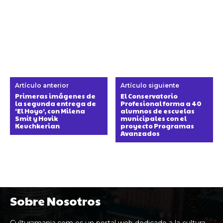
Artículo anterior
Artículo siguiente
Primeras imágenes de
El Conservatorio
la segunda entrega de
Profesional forma a 40
‘El Hoyo’, con Milena
alumnos de escuelas
Smit y Hovik
municipales con el
Keuchkerian
proyecto Programas
Avanzados
Sobre Nosotros
Culturamania.com es un portal web dedicado a la cultura