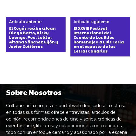
Artículo anterior
Artículo siguiente
El Cuyás recibe a Juan
El XXVIII Festival
Diego Botto, Vicky
Internacional del
Luengo, Pou, Lolita,
Cuento de Los Silos
Aitana Sánchez Gijón y
homenajea a Luis Feria
Javier Gutiérrez
en el espacio de las
Letras Canarias
Sobre Nosotros
Culturamania.com es un portal web dedicado a la cultura
en todas sus formas: ofrece entrevistas, artículos de
opinión, recomendaciones de cine y series, crónicas de
eventos, arte, literatura y colaboraciones con creadores,
todo con un enfoque cercano y apasionado por la escena