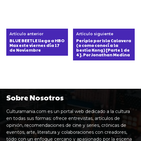
Artículo anterior
Artículo siguiente
BLUE BEETLE llega a HBO
Periplo por Isla Calavera
Max este viernes día 17
(o como conocí a la
de Noviembre
bestia Kong) [Parte 1 de
4]. Por Jonathan Medina
Sobre Nosotros
Culturamania.com es un portal web dedicado a la cultura
en todas sus formas: ofrece entrevistas, artículos de
opinión, recomendaciones de cine y series, crónicas de
eventos, arte, literatura y colaboraciones con creadores,
todo con un enfoque cercano y apasionado por la escena