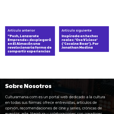
Artículo anterior
Artículo siguiente
“Push, Lanzarote
Inspirada en hechos
Emprende» desplegará
reales: ‘Oso Vicioso’
en El Almacén una
(‘Cocaine Bear’). Por
revolucionaria forma de
Jonathan Medina
compartir experiencias
Sobre Nosotros
Culturamania.com es un portal web dedicado a la cultura
en todas sus formas: ofrece entrevistas, artículos de
opinión, recomendaciones de cine y series, crónicas de
eventos, arte, literatura y colaboraciones con creadores,