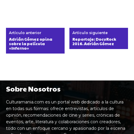
Artículo anterior
Artículo siguiente
Adrián Gómez opina
Reportaje: DocuRock
sobre la película
2016. Adrián Gómez
«Inferno»
Sobre Nosotros
Culturamania.com es un portal web dedicado a la cultura
en todas sus formas: ofrece entrevistas, artículos de
opinión, recomendaciones de cine y series, crónicas de
eventos, arte, literatura y colaboraciones con creadores,
todo con un enfoque cercano y apasionado por la escena