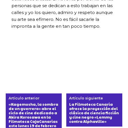
personas que se dedican a esto trabajan en las
calles
y yo los quiero, admiro y respeto aunque
su arte sea efímero. No es fácil sacarle la
impronta a la gente en tan poco tiempo.
Artículo anterior
Artículo siguiente
«Kagemusha, la sombra
La Filmoteca Canaria
de un guerrero» abre el
ofrece la proyección del
ciclo de cine dedicado a
clásico de ciencia ficción
Akira Kurosawa en la
y cine negro «Lemmy
Filmoteca CajaCanarias
contra Alphaville»
este lunes 19 de febrero