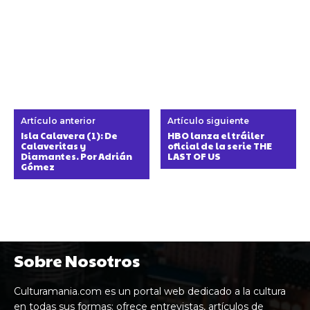
Artículo anterior
Artículo siguiente
Isla Calavera (1): De
HBO lanza el tráiler
Calaveritas y
oficial de la serie THE
Diamantes. Por Adrián
LAST OF US
Gómez
Sobre Nosotros
Culturamania.com es un portal web dedicado a la cultura
en todas sus formas: ofrece entrevistas, artículos de