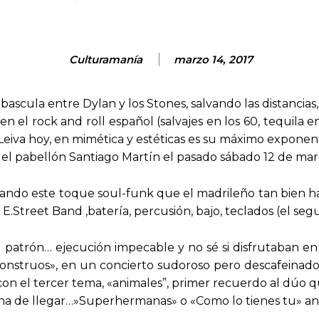
Culturamanía
marzo 14, 2017
bascula entre Dylan y los Stones, salvando las distancias
n el rock and roll español (salvajes en los 60, tequila 
Leiva hoy, en mimética y estéticas es su máximo exponent
el pabellón Santiago Martín el pasado sábado 12 de mar
dando este toque soul-funk que el madrileño tan bien
a E.Street Band ,batería, percusión, bajo, teclados (el s
l patrón… ejecución impecable y no sé si disfrutaban e
nstruos», en un concierto sudoroso pero descafeinado, d
n el tercer tema, «animales”, primer recuerdo al dúo qu
na de llegar…»Superhermanas» o «Como lo tienes tu» ani