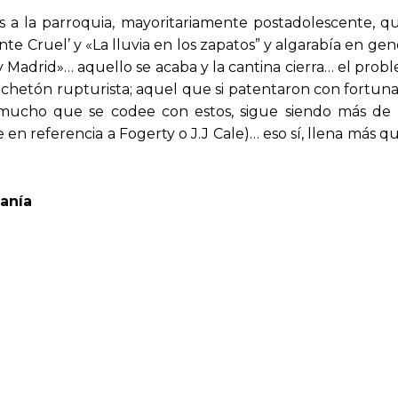
s a la parroquia, mayoritariamente postadolescente, q
ente Cruel’ y «La lluvia en los zapatos” y algarabía en ge
ady Madrid»… aquello se acaba y la cantina cierra… el pro
l cachetón rupturista; aquel que si patentaron con fortu
r mucho que se codee con estos, sigue siendo más de
e en referencia a Fogerty o J.J Cale)… eso sí, llena más
anía