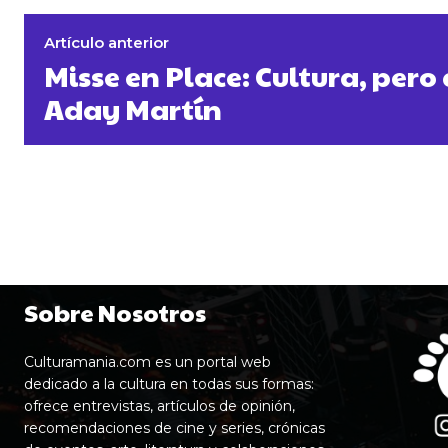
Artículo anterior
Misse en Place: Cultura, pero
Aday Martín
Sobre Nosotros
Culturamania.com es un portal web
dedicado a la cultura en todas sus formas:
ofrece entrevistas, artículos de opinión,
recomendaciones de cine y series, crónicas