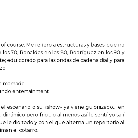
, of course. Me refiero a estructuras y bases, que no
en los 70, Ronaldos en los 80, Rodríguez en los 90 y
e; edulcorado para las ondas de cadena dial y para
zo.
 ha mamado
egundo entertainment
n el escenario o su «show» ya viene guionizado… en
inámico pero frio… o al menos así lo sentí yo salí
e le dio todo y con el que alterna un repertorio al
man el cotarro.