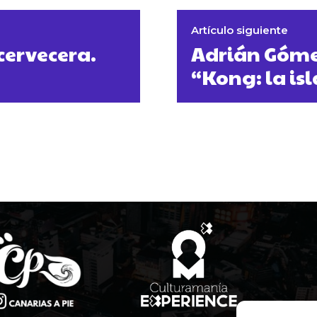
Artículo siguiente
 cervecera.
Adrián Gómez
“Kong: la is