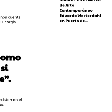
de Arte
Contemporáneo
Eduardo Westerdahl
o nos cuenta
en Puerto de...
e Georgia.
 como
si
e”.
existen en el
as