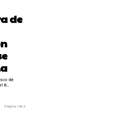
ra de
ón
se
la
isco de
 8...
Página 1 de 2