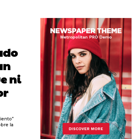
cado
an
e ni
or
miento”
bre la