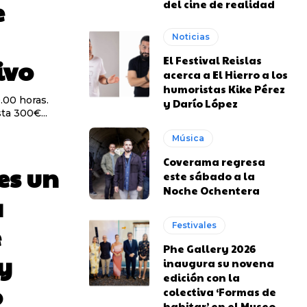
e
del cine de realidad
Noticias
El Festival Reislas
ivo
acerca a El Hierro a los
humoristas Kike Pérez
0.00 horas.
y Darío López
ta 300€...
Música
Coverama regresa
es un
este sábado a la
Noche Ochentera
a
e
Festivales
Phe Gallery 2026
y
inaugura su novena
edición con la
o
colectiva ‘Formas de
habitar’ en el Museo