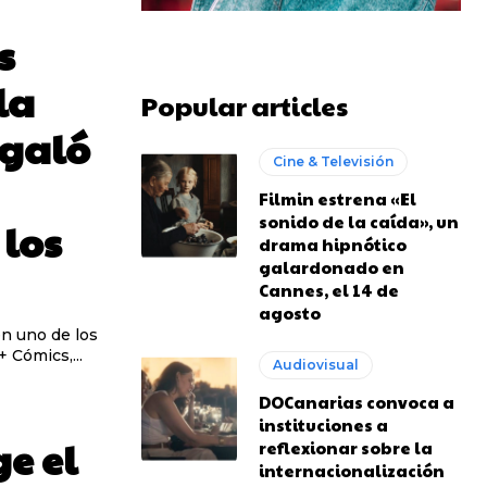
s
la
Popular articles
egaló
Cine & Televisión
Filmin estrena «El
sonido de la caída», un
 los
drama hipnótico
galardonado en
Cannes, el 14 de
agosto
en uno de los
 Cómics,...
Audiovisual
DOCanarias convoca a
instituciones a
e el
reflexionar sobre la
internacionalización