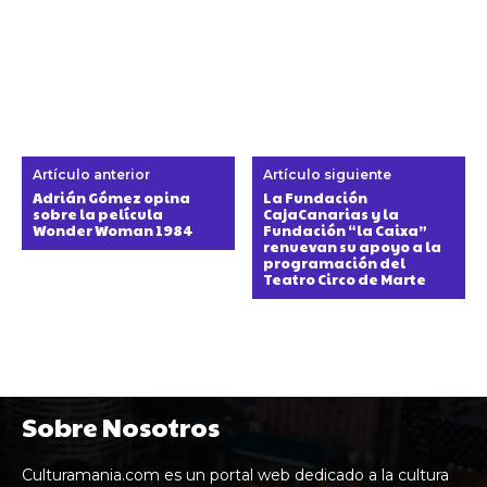
Artículo anterior
Artículo siguiente
Adrián Gómez opina
La Fundación
sobre la película
CajaCanarias y la
Wonder Woman 1984
Fundación “la Caixa”
renuevan su apoyo a la
programación del
Teatro Circo de Marte
Sobre Nosotros
Culturamania.com es un portal web dedicado a la cultura