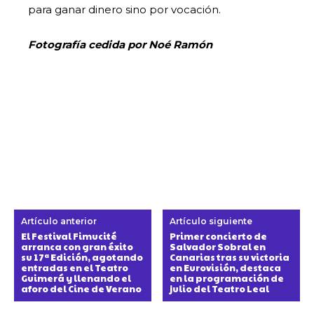
para ganar dinero sino por vocación.
Fotografía cedida por Noé Ramón
Artículo anterior
Artículo siguiente
El Festival Fimucité
Primer concierto de
arranca con gran éxito
Salvador Sobral en
su 17ª Edición, agotando
Canarias tras su victoria
entradas en el Teatro
en Eurovisión, destaca
Guimerá y llenando el
en la programación de
aforo del Cine de Verano
julio del Teatro Leal