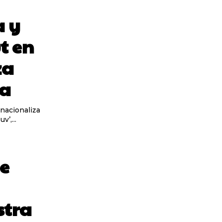
 y
t en
za
ra
rnacionaliza
’,...
de
stra