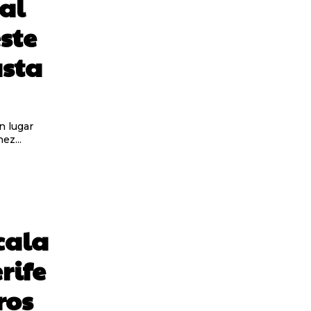
 al
ste
asta
n lugar
ez...
cala
rife
ros