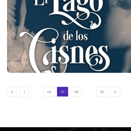
...
...
1
46
47
48
50