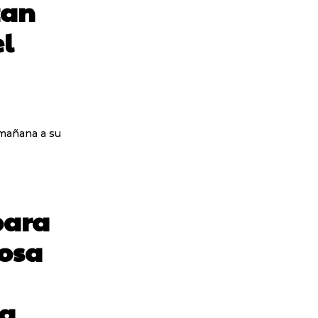
zan
l
 mañana a su
para
iosa
ra