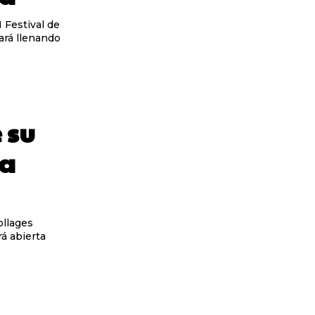
 Festival de
ará llenando
 su
la
ollages
á abierta