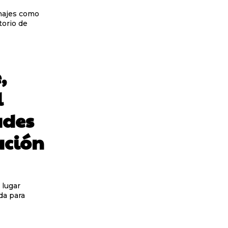
onajes como
,
l
ades
ación
 lugar
da para