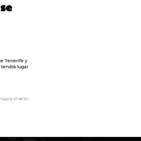
 se
de Tenerife y
 tendrá lugar
Página 47 de 50